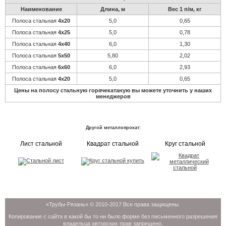
Наименование
Длина, м
Вес 1 п/м, кг
Полоса стальная
4х20
5,0
0,65
Полоса стальная
4х25
5,0
0,78
Полоса стальная
4х40
6,0
1,30
Полоса стальная
5х50
5,80
2,02
Полоса стальная
6х60
6,0
2,93
Полоса стальная
4х20
5,0
0,65
Цены на полосу стальную горячекатаную вы можете уточнить у наших
менеджеров
Другой металлопрокат:
Лист стальной
Квадрат стальной
Круг стальной
«Трубы-Рязань» © 2010-2017 Все права защищены.
Копирование с сайта в какой бы то ни было форме без письменного разрешения
владельца авторских прав запрещено.